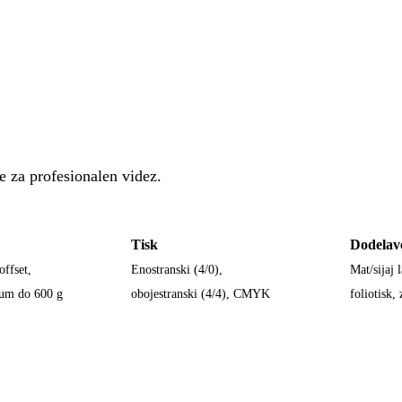
e za profesionalen videz.
Tisk
Dodelav
offset,
Enostranski (4/0),
Mat/sijaj 
ium do 600 g
obojestranski (4/4), CMYK
foliotisk,