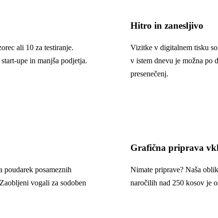
Hitro in zanesljivo
rec ali 10 za testiranje.
Vizitke v digitalnem tisku s
start-upe in manjša podjetja.
v istem dnevu je možna po d
presenečenj.
Grafična priprava vk
k za poudarek posameznih
Nimate priprave? Naša oblik
. Zaobljeni vogali za sodoben
naročilih nad 250 kosov je o