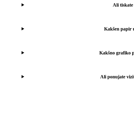
Ali tiskate
Kakšen papir u
Kakšno grafiko po
Ali ponujate vizi