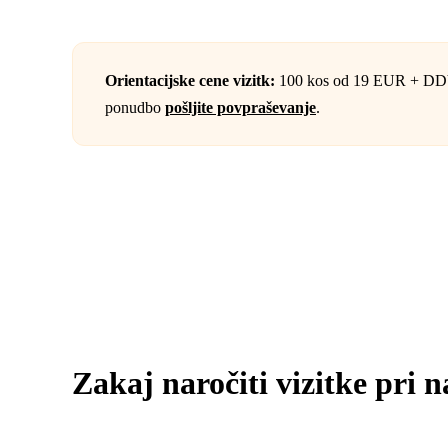
Orientacijske cene vizitk:
100 kos od 19 EUR + DDV 
ponudbo
pošljite povpraševanje
.
Zakaj naročiti vizitke pri n