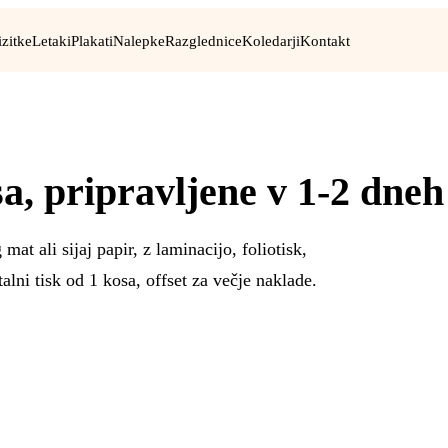
izitke
Letaki
Plakati
Nalepke
Razglednice
Koledarji
Kontakt
, pripravljene v 1-2 dneh
at ali sijaj papir, z laminacijo, foliotisk,
lni tisk od 1 kosa, offset za večje naklade.