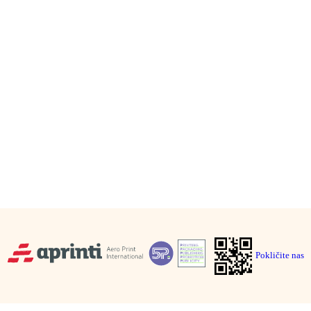
Naročite vizitke
nudbo pripravimo v istem dnevu. 100 vizitk od 19 EUR + D
Pošljite povpraševanje
Pokličite 01 23 555 66
Pokličite nas