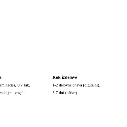
e
Rok izdelave
laminacija, UV lak,
1-2 delovna dneva (digitalni),
 zaobljeni vogali
5-7 dni (offset)