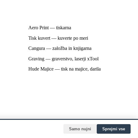
Skupina
Aero Print — tiskarna
Tisk kuvert — kuverte po meri
Cangura — založba in knjigarna
Graving — graverstvo, laserji xTool
Hude Majice — tisk na majice, darila
Samo nujni
Sprejmi vse