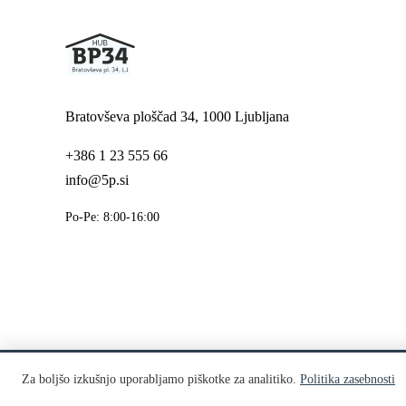
Bratovševa ploščad 34, 1000 Ljubljana
+386 1 23 555 66
info@5p.si
Po-Pe: 8:00-16:00
Tiskarna BP34 © Aero Print d.o.o., DDV ID: SI12636533
Za boljšo izkušnjo uporabljamo piškotke za analitiko.
Politika zasebnosti