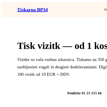
Tiskarna BP34
V
Tisk vizitk
— od 1 kosa
Vizitke so vaša osebna izkaznica. Tiskamo na 350 g m
zaobljenimi vogali in drugimi dodelavamiami. Digita
100 vizitk od 19 EUR + DDV.
Naročite vizitke
Pokličite 01 23 555 66