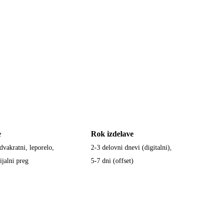
e
Rok izdelave
dvakratni, leporelo,
2-3 delovni dnevi (digitalni),
ijalni preg
5-7 dni (offset)