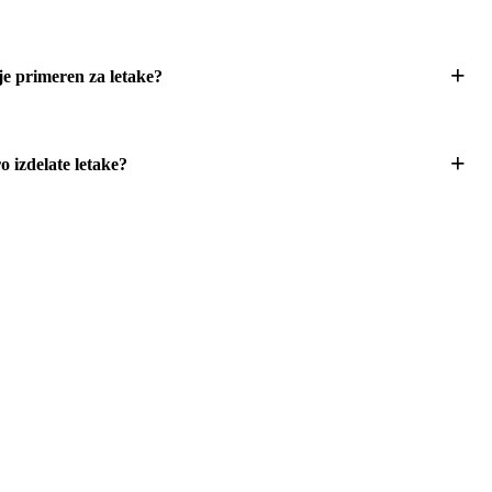
je primeren za letake?
o izdelate letake?
Naročite letaki