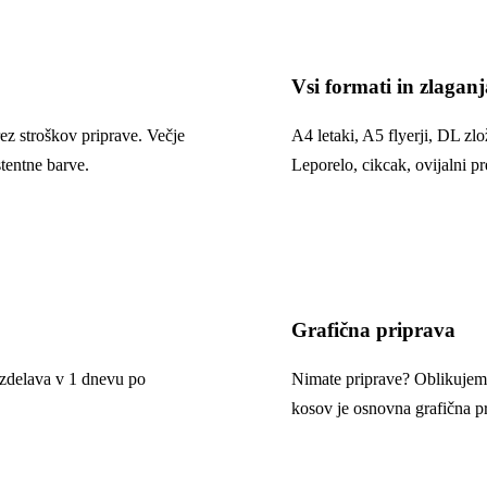
Vsi formati in zlaganj
ez stroškov priprave. Večje
A4 letaki, A5 flyerji, DL zlo
stentne barve.
Leporelo, cikcak, ovijalni 
Grafična priprava
 izdelava v 1 dnevu po
Nimate priprave? Oblikujemo
kosov je osnovna grafična p