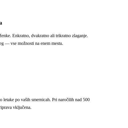
a
ženke. Enkratno, dvakratno ali trikratno zlaganje.
preg — vse možnosti na enem mestu.
 letake po vaših smernicah. Pri naročilih nad 500
riprava vključena.