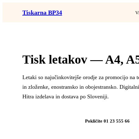
Tiskarna BP34
V
Tisk letakov
— A4, A5
Letaki so najučinkovitejše orodje za promocijo na 
in zloženke, enostransko in obojestransko. Digitalni
Hitra izdelava in dostava po Sloveniji.
Naročite letaki
Pokličite 01 23 555 66