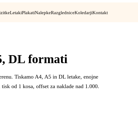
izitke
Letaki
Plakati
Nalepke
Razglednice
Koledarji
Kontakt
, DL formati
terenu. Tiskamo A4, A5 in DL letake, enojne
 tisk od 1 kosa, offset za naklade nad 1.000.