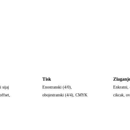
Tisk
Zlaganj
 sijaj
Enostranski (4/0),
Enkratni, 
offset,
obojestranski (4/4), CMYK
cikcak, ov