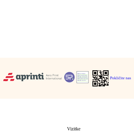
Ponudbo pripravimo v istem dnevu. Pokličite ali pišite.
Pošljite povpraševanje
Pokličite 01 23 555 66
Pokličite nas
Tiskovine
Vizitke